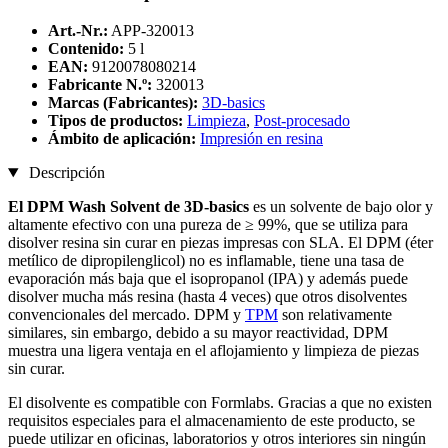
Art.-Nr.:
APP-320013
Contenido:
5 l
EAN:
9120078080214
Fabricante N.º:
320013
Marcas (Fabricantes):
3D-basics
Tipos de productos:
Limpieza
,
Post-procesado
Ámbito de aplicación:
Impresión en resina
Descripción
El DPM Wash Solvent de 3D-basics
es un solvente de bajo olor y
altamente efectivo con una pureza de ≥ 99%, que se utiliza para
disolver resina sin curar en piezas impresas con SLA. El DPM (éter
metílico de dipropilenglicol) no es inflamable, tiene una tasa de
evaporación más baja que el isopropanol (IPA) y además puede
disolver mucha más resina (hasta 4 veces) que otros disolventes
convencionales del mercado. DPM y
TPM
son relativamente
similares, sin embargo, debido a su mayor reactividad, DPM
muestra una ligera ventaja en el aflojamiento y limpieza de piezas
sin curar.
El disolvente es compatible con Formlabs. Gracias a que no existen
requisitos especiales para el almacenamiento de este producto, se
puede utilizar en oficinas, laboratorios y otros interiores sin ningún