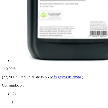
110,99 €
(
22,20 € / l
, Incl. 21% de IVA
-
Más gastos de envío
)
Contenido:
5 l
1 l