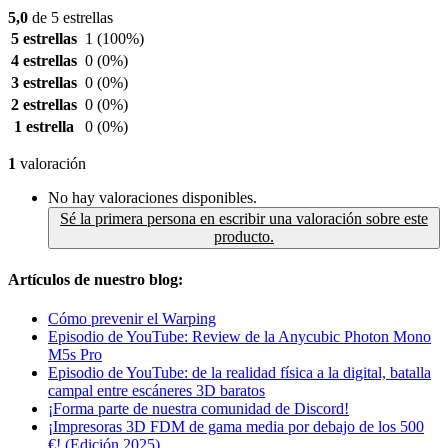
5,0
de 5 estrellas
5 estrellas
1
(100%)
4 estrellas
0
(0%)
3 estrellas
0
(0%)
2 estrellas
0
(0%)
1 estrella
0
(0%)
1
valoración
No hay valoraciones disponibles.
Sé la primera persona en escribir una valoración sobre este
producto.
Artículos de nuestro blog:
Cómo prevenir el Warping
Episodio de YouTube: Review de la Anycubic Photon Mono
M5s Pro
Episodio de YouTube: de la realidad física a la digital, batalla
campal entre escáneres 3D baratos
¡Forma parte de nuestra comunidad de Discord!
¡Impresoras 3D FDM de gama media por debajo de los 500
€! (Edición 2025)