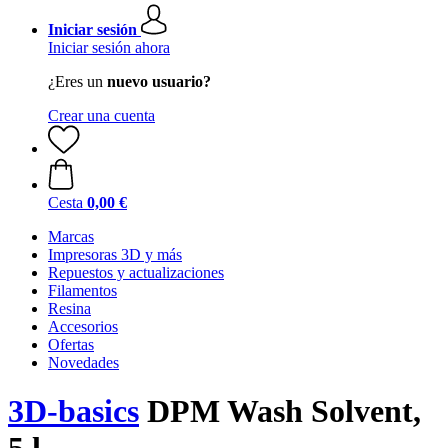
Iniciar sesión
Iniciar sesión ahora
¿Eres un
nuevo usuario?
Crear una cuenta
Cesta
0,00 €
Marcas
Impresoras 3D y más
Repuestos y actualizaciones
Filamentos
Resina
Accesorios
Ofertas
Novedades
3D-basics
DPM Wash Solvent,