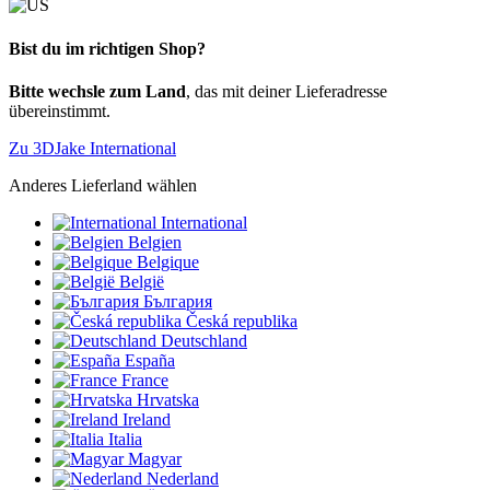
Bist du im richtigen Shop?
Bitte wechsle zum Land
, das mit deiner Lieferadresse
übereinstimmt.
Zu 3DJake International
Anderes Lieferland wählen
International
Belgien
Belgique
België
България
Česká republika
Deutschland
España
France
Hrvatska
Ireland
Italia
Magyar
Nederland