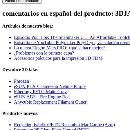
Valora este producto
comentarios en español del producto: 3D
Artículos de nuestro blog:
Episodio YouTube: The Snapmaker U1 - An Affordable Toolch
Episodio de YouTube: Polymaker PolyDryer, ¡la solución revolu
La nueva Elegoo Mars PRO: ¿qué la hace mejor?
¿Problemas con la primera capa?
Accesorios prácticos para la impresión 3D FDM
Descubre 3DJake:
Phrozen
eSUN PLA-Chameleon Nebula Purple
Fiberlogy PETG Matte Gray
eSUN ABS+ Fire Engine Red
Anycubic Replacement Filament Cutter
Productos nuevos:
Recycling Fabrik rPETG Recambio Mar Caribe (Azul)
Prusament PP Glass Fiber Natural (NFC)