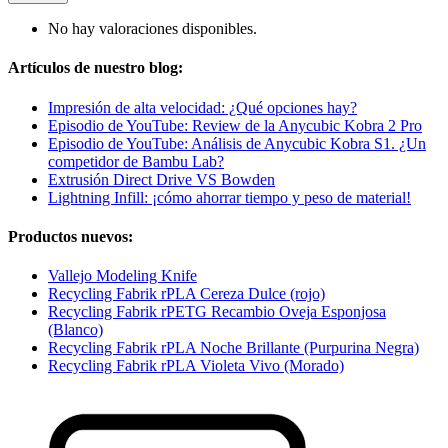
No hay valoraciones disponibles.
Artículos de nuestro blog:
Impresión de alta velocidad: ¿Qué opciones hay?
Episodio de YouTube: Review de la Anycubic Kobra 2 Pro
Episodio de YouTube: Análisis de Anycubic Kobra S1. ¿Un
competidor de Bambu Lab?
Extrusión Direct Drive VS Bowden
Lightning Infill: ¡cómo ahorrar tiempo y peso de material!
Productos nuevos:
Vallejo Modeling Knife
Recycling Fabrik rPLA Cereza Dulce (rojo)
Recycling Fabrik rPETG Recambio Oveja Esponjosa
(Blanco)
Recycling Fabrik rPLA Noche Brillante (Purpurina Negra)
Recycling Fabrik rPLA Violeta Vivo (Morado)