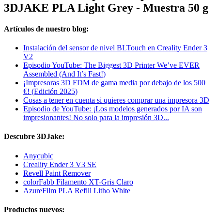
3DJAKE PLA Light Grey - Muestra 50 g
Artículos de nuestro blog:
Instalación del sensor de nivel BLTouch en Creality Ender 3
V2
Episodio YouTube: The Biggest 3D Printer We’ve EVER
Assembled (And It’s Fast!)
¡Impresoras 3D FDM de gama media por debajo de los 500
€! (Edición 2025)
Cosas a tener en cuenta si quieres comprar una impresora 3D
Episodio de YouTube: ¡Los modelos generados por IA son
impresionantes! No solo para la impresión 3D...
Descubre 3DJake:
Anycubic
Creality Ender 3 V3 SE
Revell Paint Remover
colorFabb Filamento XT-Gris Claro
AzureFilm PLA Refill Litho White
Productos nuevos: