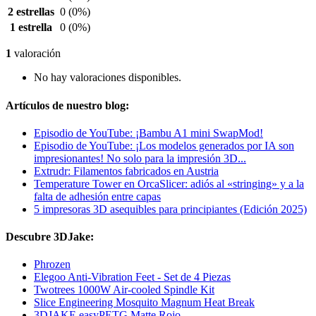
2 estrellas
0
(0%)
1 estrella
0
(0%)
1
valoración
No hay valoraciones disponibles.
Artículos de nuestro blog:
Episodio de YouTube: ¡Bambu A1 mini SwapMod!
Episodio de YouTube: ¡Los modelos generados por IA son
impresionantes! No solo para la impresión 3D...
Extrudr: Filamentos fabricados en Austria
Temperature Tower en OrcaSlicer: adiós al «stringing» y a la
falta de adhesión entre capas
5 impresoras 3D asequibles para principiantes (Edición 2025)
Descubre 3DJake:
Phrozen
Elegoo Anti-Vibration Feet - Set de 4 Piezas
Twotrees 1000W Air-cooled Spindle Kit
Slice Engineering Mosquito Magnum Heat Break
3DJAKE easyPETG Matte Rojo