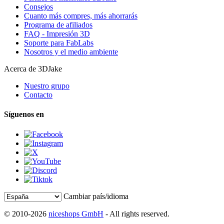
Consejos
Cuanto más compres, más ahorrarás
Programa de afiliados
FAQ - Impresión 3D
Soporte para FabLabs
Nosotros y el medio ambiente
Acerca de 3DJake
Nuestro grupo
Contacto
Síguenos en
Cambiar país/idioma
© 2010-2026
niceshops GmbH
- All rights reserved.