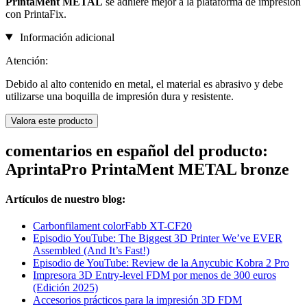
PrintaMent METAL
se adhiere mejor a la plataforma de impresión
con PrintaFix.
Información adicional
Atención:
Debido al alto contenido en metal, el material es abrasivo y debe
utilizarse una boquilla de impresión dura y resistente.
Valora este producto
comentarios en español del producto:
AprintaPro PrintaMent METAL bronze
Artículos de nuestro blog:
Carbonfilament colorFabb XT-CF20
Episodio YouTube: The Biggest 3D Printer We’ve EVER
Assembled (And It’s Fast!)
Episodio de YouTube: Review de la Anycubic Kobra 2 Pro
Impresora 3D Entry-level FDM por menos de 300 euros
(Edición 2025)
Accesorios prácticos para la impresión 3D FDM