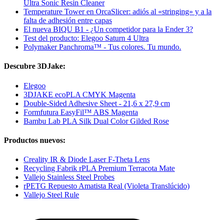
Ultra Sonic Resin Cleaner
Temperature Tower en OrcaSlicer: adiós al «stringing» y a la
falta de adhesión entre capas
El nueva BIQU B1 - ¿Un competidor para la Ender 3?
Test del producto: Elegoo Saturn 4 Ultra
Polymaker Panchroma™ - Tus colores. Tu mundo.
Descubre 3DJake:
Elegoo
3DJAKE ecoPLA CMYK Magenta
Double-Sided Adhesive Sheet - 21,6 x 27,9 cm
Formfutura EasyFil™ ABS Magenta
Bambu Lab PLA Silk Dual Color Gilded Rose
Productos nuevos:
Creality IR & Diode Laser F-Theta Lens
Recycling Fabrik rPLA Premium Terracota Mate
Vallejo Stainless Steel Probes
rPETG Repuesto Amatista Real (Violeta Translúcido)
Vallejo Steel Rule