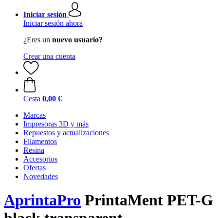
Iniciar sesión
Iniciar sesión ahora
¿Eres un
nuevo usuario?
Crear una cuenta
Cesta
0,00 €
Marcas
Impresoras 3D y más
Repuestos y actualizaciones
Filamentos
Resina
Accesorios
Ofertas
Novedades
AprintaPro
PrintaMent PET-G