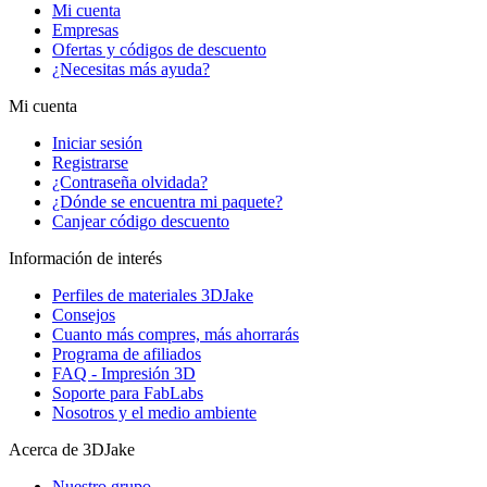
Mi cuenta
Empresas
Ofertas y códigos de descuento
¿Necesitas más ayuda?
Mi cuenta
Iniciar sesión
Registrarse
¿Contraseña olvidada?
¿Dónde se encuentra mi paquete?
Canjear código descuento
Información de interés
Perfiles de materiales 3DJake
Consejos
Cuanto más compres, más ahorrarás
Programa de afiliados
FAQ - Impresión 3D
Soporte para FabLabs
Nosotros y el medio ambiente
Acerca de 3DJake
Nuestro grupo