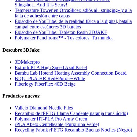
Slingshot...And It Is Scary!
Temperature Tower en OrcaSlicer: adiós al «stringing» y a la
falta de adhesión entre capas
Episodio de YouTube: de la realidad física a la digital, batalla
campal entre escáneres 3D baratos
Episodio de YouTube: Tabletop Resin 3DJAKE
Polymaker Panchroma™ - Tus colores. Tu mundo.
Descubre 3DJake:
3DMakerpro
Extrudr PLA High Speed Azul Pastel
Bambu Lab Hotend Heating Assembly Connection Board
BIQU PLA-HR Red+Purple+White
Fiberlogy FiberFlex 40D Beige
Productos nuevos:
Vallejo Diamond Needle Files
Recambio de rPETG Llama Candente(naranja translúcido)
Polymaker HT-PLA Pro Army Green
rPLA Abeto Centelleante (Purpurina Verde)
Recycling Fabrik rPETG Recambio Buenas Noches (Negro)