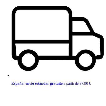
España: envío estándar gratuito
a partir de 87,90 €