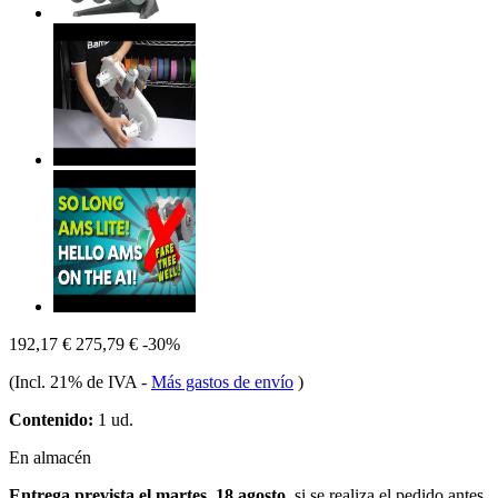
192,17 €
275,79 €
-30%
(Incl. 21% de IVA
-
Más gastos de envío
)
Contenido:
1 ud.
En almacén
Entrega prevista el martes, 18 agosto
, si se realiza el pedido antes