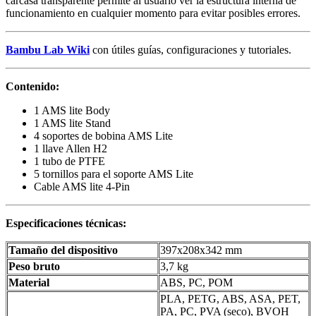
carcasa transparente permite al usuario ver la estructura interna de
funcionamiento en cualquier momento para evitar posibles errores.
Bambu Lab Wiki
con útiles guías, configuraciones y tutoriales.
Contenido:
1 AMS lite Body
1 AMS lite Stand
4 soportes de bobina AMS Lite
1 llave Allen H2
1 tubo de PTFE
5 tornillos para el soporte AMS Lite
Cable AMS lite 4-Pin
Especificaciones técnicas:
Tamaño del dispositivo
397x208x342 mm
Peso bruto
3,7 kg
Material
ABS, PC, POM
PLA, PETG, ABS, ASA, PET,
PA, PC, PVA (seco), BVOH