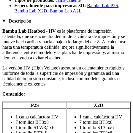
Tipos de productos:
cama caliente
Especialmente para impresoras 3D:
Bambu Lab P2S
,
Bambu Lab X2D
,
Bambu Lab A2L
Descripción
Bambu Lab Heatbed - HV
es la plataforma de impresión
calentada, que se encuentra dentro de la cámara de impresión y se
mueve hacia arriba y hacia abajo a lo largo del eje Z. Al calentarse
hasta una temperatura definida, mejora significativamente la
adherencia entre el modelo y la plancha de impresión y, al mismo
tiempo, ayuda a evitar el alabeo.
La versión HV (High Voltage) asegura un calentamiento rápido y
uniforme de toda la superficie de impresión y garantiza así una
calidad de impresión constante, incluso con modelos grandes o
técnicamente exigentes.
Contenido:
P2S
X2D
1 cama calefactora HV
1 cama calefactora HV
7 tornillos BT3x8
7 tornillos BT3x8
1 tornillo STW3,5x6
1 tornillo ST3.5x6
1 tornillo BT2x5
4 tornillos BT2x5