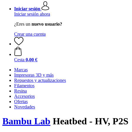
Iniciar sesión
Iniciar sesión ahora
¿Eres un
nuevo usuario?
Crear una cuenta
Cesta
0,00 €
Marcas
Impresoras 3D y más
Repuestos y actualizaciones
Filamentos
Resina
Accesorios
Ofertas
Novedades
Bambu Lab
Heatbed - HV, P2S