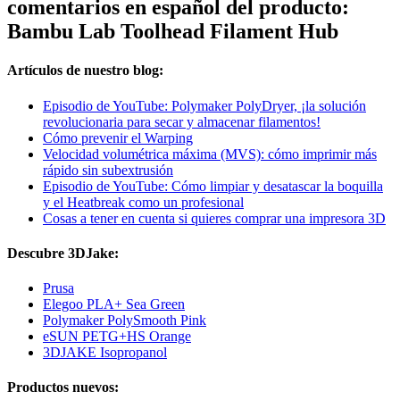
comentarios en español del producto:
Bambu Lab Toolhead Filament Hub
Artículos de nuestro blog:
Episodio de YouTube: Polymaker PolyDryer, ¡la solución
revolucionaria para secar y almacenar filamentos!
Cómo prevenir el Warping
Velocidad volumétrica máxima (MVS): cómo imprimir más
rápido sin subextrusión
Episodio de YouTube: Cómo limpiar y desatascar la boquilla
y el Heatbreak como un profesional
Cosas a tener en cuenta si quieres comprar una impresora 3D
Descubre 3DJake:
Prusa
Elegoo PLA+ Sea Green
Polymaker PolySmooth Pink
eSUN PETG+HS Orange
3DJAKE Isopropanol
Productos nuevos: