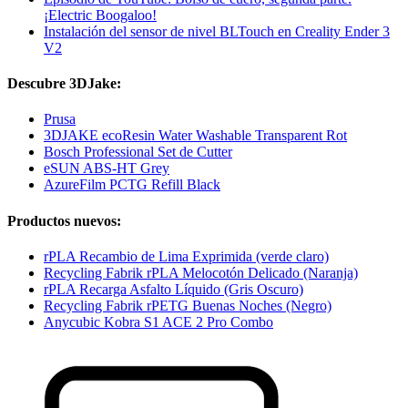
¡Electric Boogaloo!
Instalación del sensor de nivel BLTouch en Creality Ender 3
V2
Descubre 3DJake:
Prusa
3DJAKE ecoResin Water Washable Transparent Rot
Bosch Professional Set de Cutter
eSUN ABS-HT Grey
AzureFilm PCTG Refill Black
Productos nuevos:
rPLA Recambio de Lima Exprimida (verde claro)
Recycling Fabrik rPLA Melocotón Delicado (Naranja)
rPLA Recarga Asfalto Líquido (Gris Oscuro)
Recycling Fabrik rPETG Buenas Noches (Negro)
Anycubic Kobra S1 ACE 2 Pro Combo