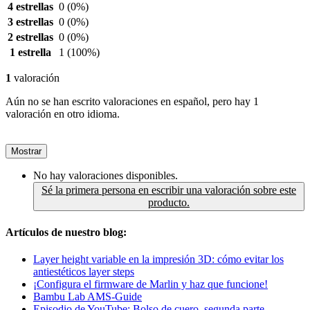
4 estrellas
0
(0%)
3 estrellas
0
(0%)
2 estrellas
0
(0%)
1 estrella
1
(100%)
1
valoración
Aún no se han escrito valoraciones en español, pero hay 1
valoración en otro idioma.
Mostrar
No hay valoraciones disponibles.
Sé la primera persona en escribir una valoración sobre este
producto.
Artículos de nuestro blog:
Layer height variable en la impresión 3D: cómo evitar los
antiestéticos layer steps
¡Configura el firmware de Marlin y haz que funcione!
Bambu Lab AMS-Guide
Episodio de YouTube: Bolso de cuero, segunda parte.