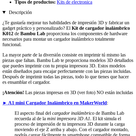
Tipos de productos:
Kits de electronica
Descripción
¿Te gustaría mejorar tus habilidades de impresión 3D y fabricar un
gadget práctico y personalizado? El
Kit de cargador inalámbrico
K012
de
Bambu Lab
proporciona los componentes de hardware
necesarios para montar un cargador inalámbrico totalmente
funcional.
La mayor parte de la diversión consiste en imprimir tú mismo las
piezas que faltan. Bambu Lab te proporciona modelos 3D detallados
que puedes imprimir con tu propia impresora 3D. Estos modelos
están diseñados para encajar perfectamente con las piezas incluidas.
Después de imprimir todas las piezas, todo lo que tienes que hacer
es ensamblar el cargador.
¡Atención!
Las piezas impresas en 3D (ver foto) NO están incluidas
► A1 mini Cargador Inalámbrico en MakerWorld
:
El aspecto final del
cargador inalámbrico
de Bambu Lab
recuerda al de la
mini impresora 3D A1
. El kit simula el
proceso de impresión de tu impresora 3D durante la carga
moviendo el eje Z arriba y abajo. Con el cargador montado,
podrás cargar fácilmente tu smartphone compatible de forma