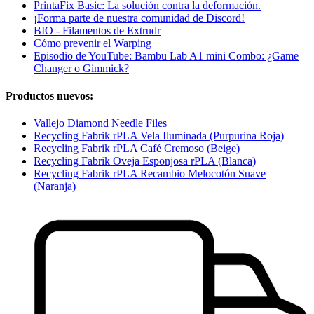
PrintaFix Basic: La solución contra la deformación.
¡Forma parte de nuestra comunidad de Discord!
BIO - Filamentos de Extrudr
Cómo prevenir el Warping
Episodio de YouTube: Bambu Lab A1 mini Combo: ¿Game
Changer o Gimmick?
Productos nuevos:
Vallejo Diamond Needle Files
Recycling Fabrik rPLA Vela Iluminada (Purpurina Roja)
Recycling Fabrik rPLA Café Cremoso (Beige)
Recycling Fabrik Oveja Esponjosa rPLA (Blanca)
Recycling Fabrik rPLA Recambio Melocotón Suave
(Naranja)