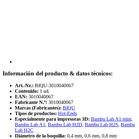
Información del producto & datos técnicos:
Art.-Nr.:
BIQU-3010040067
Contenido:
1 ud.
EAN:
3010040067
Fabricante N.º:
3010040067
Marcas (Fabricantes):
BIQU
Tipos de productos:
Hot-Ends
Especialmente para impresoras 3D:
Bambu Lab A1 mini
,
Bambu Lab A1
,
Bambu Lab H2D
,
Bambu Lab H2S
,
Bambu
Lab H2C
Diámetro de la boquilla:
0,4 mm, 0,6 mm, 0,8 mm