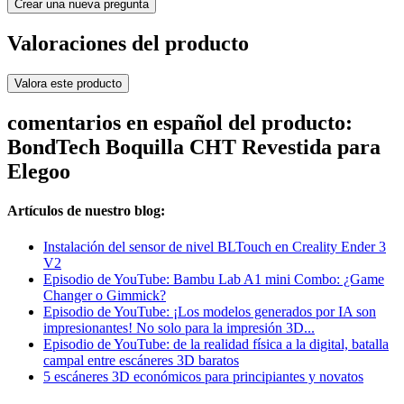
Crear una nueva pregunta
Valoraciones del producto
Valora este producto
comentarios en español del producto:
BondTech Boquilla CHT Revestida para
Elegoo
Artículos de nuestro blog:
Instalación del sensor de nivel BLTouch en Creality Ender 3
V2
Episodio de YouTube: Bambu Lab A1 mini Combo: ¿Game
Changer o Gimmick?
Episodio de YouTube: ¡Los modelos generados por IA son
impresionantes! No solo para la impresión 3D...
Episodio de YouTube: de la realidad física a la digital, batalla
campal entre escáneres 3D baratos
5 escáneres 3D económicos para principiantes y novatos