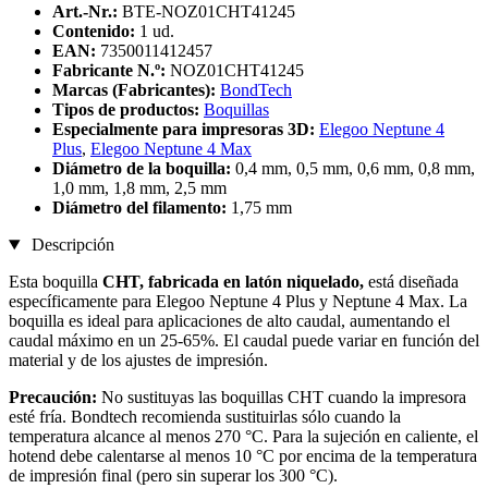
Art.-Nr.:
BTE-NOZ01CHT41245
Contenido:
1 ud.
EAN:
7350011412457
Fabricante N.º:
NOZ01CHT41245
Marcas (Fabricantes):
BondTech
Tipos de productos:
Boquillas
Especialmente para impresoras 3D:
Elegoo Neptune 4
Plus
,
Elegoo Neptune 4 Max
Diámetro de la boquilla:
0,4 mm, 0,5 mm, 0,6 mm, 0,8 mm,
1,0 mm, 1,8 mm, 2,5 mm
Diámetro del filamento:
1,75 mm
Descripción
Esta boquilla
CHT
, fabricada en latón niquelado,
está diseñada
específicamente para Elegoo Neptune 4 Plus y Neptune 4 Max. La
boquilla es ideal para aplicaciones de alto caudal, aumentando el
caudal máximo en un 25-65%. El caudal puede variar en función del
material y de los ajustes de impresión.
Precaución:
No sustituyas las boquillas CHT cuando la impresora
esté fría. Bondtech recomienda sustituirlas sólo cuando la
temperatura alcance al menos 270 °C. Para la sujeción en caliente, el
hotend debe calentarse al menos 10 °C por encima de la temperatura
de impresión final (pero sin superar los 300 °C).