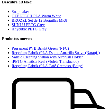
Descubre 3DJake:
Snapmaker
GEEETECH PLA Warm White
BROZZL Set de 12 Boquillas MK8
SUNLU PETG Grey
Anycubic PETG Grey
Productos nuevos:
Prusament PVB Bright Green (NFC)
Recycling Fabrik rPLA Espino Amarillo Suave (Naranja)
Vallejo Cleaning Station with Airbrush Holder
rPETG Amatista Real (Violeta Translúcido)
Recycling Fabrik rPLA Café Cremoso (Beige)