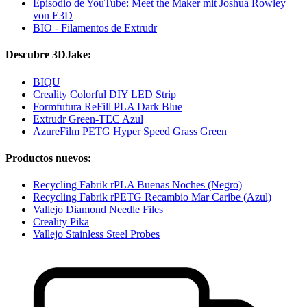
Episodio de YouTube: Meet the Maker mit Joshua Rowley
von E3D
BIO - Filamentos de Extrudr
Descubre 3DJake:
BIQU
Creality Colorful DIY LED Strip
Formfutura ReFill PLA Dark Blue
Extrudr Green-TEC Azul
AzureFilm PETG Hyper Speed Grass Green
Productos nuevos:
Recycling Fabrik rPLA Buenas Noches (Negro)
Recycling Fabrik rPETG Recambio Mar Caribe (Azul)
Vallejo Diamond Needle Files
Creality Pika
Vallejo Stainless Steel Probes