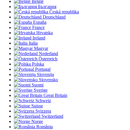
België
България
Česká republika
Deutschland
España
France
Hrvatska
Ireland
Italia
Magyar
Nederland
Österreich
Polska
Portugal
Slovenija
Slovensko
Suomi
Sverige
Great Britain
Schweiz
Suisse
Svizzera
Switzerland
Norge
România