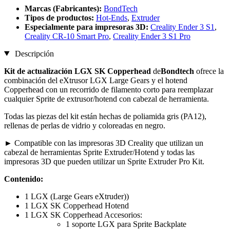
Marcas (Fabricantes):
BondTech
Tipos de productos:
Hot-Ends
,
Extruder
Especialmente para impresoras 3D:
Creality Ender 3 S1
,
Creality CR-10 Smart Pro
,
Creality Ender 3 S1 Pro
Descripción
Kit de actualización LGX SK Copperhead
de
Bondtech
ofrece la
combinación del eXtrusor LGX Large Gears y el hotend
Copperhead con un recorrido de filamento corto para reemplazar
cualquier Sprite de extrusor/hotend con cabezal de herramienta.
Todas las piezas del kit están hechas de poliamida gris (PA12),
rellenas de perlas de vidrio y coloreadas en negro.
► Compatible con las impresoras 3D Creality que utilizan un
cabezal de herramientas Sprite Extruder/Hotend y todas las
impresoras 3D que pueden utilizar un Sprite Extruder Pro Kit.
Contenido:
1 LGX (Large Gears eXtruder))
1 LGX SK Copperhead Hotend
1 LGX SK Copperhead Accesorios:
1 soporte LGX para Sprite Backplate