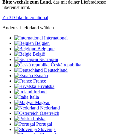
Bitte wechsle zum Land
, das mit deiner Lieferadresse
übereinstimmt.
Zu 3DJake International
Anderes Lieferland wählen
International
Belgien
Belgique
België
България
Česká republika
Deutschland
España
France
Hrvatska
Ireland
Italia
Magyar
Nederland
Österreich
Polska
Portugal
Slovenija