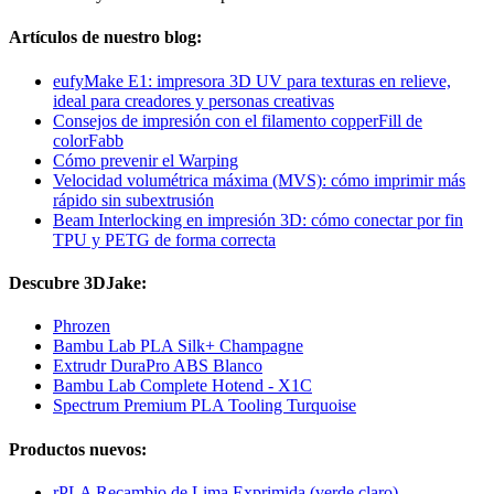
Artículos de nuestro blog:
eufyMake E1: impresora 3D UV para texturas en relieve,
ideal para creadores y personas creativas
Consejos de impresión con el filamento copperFill de
colorFabb
Cómo prevenir el Warping
Velocidad volumétrica máxima (MVS): cómo imprimir más
rápido sin subextrusión
Beam Interlocking en impresión 3D: cómo conectar por fin
TPU y PETG de forma correcta
Descubre 3DJake:
Phrozen
Bambu Lab PLA Silk+ Champagne
Extrudr DuraPro ABS Blanco
Bambu Lab Complete Hotend - X1C
Spectrum Premium PLA Tooling Turquoise
Productos nuevos:
rPLA Recambio de Lima Exprimida (verde claro)