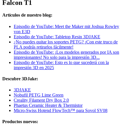
Falcon T1
Artículos de nuestro blog:
Episodio de YouTube: Meet the Maker mit Joshua Rowley
von E3D
Episodio de YouTube: Tabletop Resin 3DJAKE
¿No puedes quitar los soportes PETG? ¡Con este truco de
PLA podrás retirarlos fácilmente!
Episodio de YouTube: ¡Los modelos generados por IA son
impresionantes! No solo para la impresión 3D...
Episodio de YouTube: Esto es lo que sucederá con la
impresión 3D en 2025
Descubre 3DJake:
3DJAKE
Nobufil PETG Lime Green
Creality Filament Dry Box 2.0
Phaetus Ceramic Heater & Thermistor
Micro-Swiss Hotend FlowTech™ para Sovol SV08
Productos nuevos: