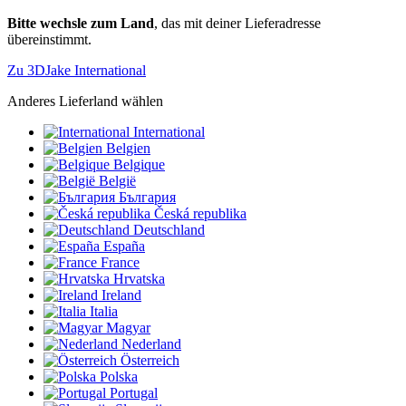
Bitte wechsle zum Land
, das mit deiner Lieferadresse
übereinstimmt.
Zu 3DJake International
Anderes Lieferland wählen
International
Belgien
Belgique
België
България
Česká republika
Deutschland
España
France
Hrvatska
Ireland
Italia
Magyar
Nederland
Österreich
Polska
Portugal