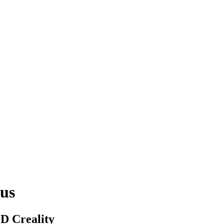
us
3D Creality