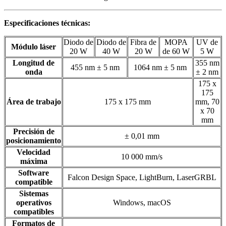
Especificaciones técnicas:
Diodo de
Diodo de
Fibra de
MOPA
UV de
Módulo láser
20 W
40 W
20 W
de 60 W
5 W
Longitud de
355 nm
455 nm ± 5 nm
1064 nm ± 5 nm
onda
± 2 nm
175 x
175
Área de trabajo
175 x 175 mm
mm, 70
x 70
mm
Precisión de
± 0,01 mm
posicionamiento
Velocidad
10 000 mm/s
máxima
Software
Falcon Design Space, LightBurn, LaserGRBL
compatible
Sistemas
operativos
Windows, macOS
compatibles
Formatos de