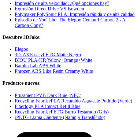
Impresión de alta velocidad: ¿Qué opciones hay?
Extrusión Direct Drive VS Bowden
Polymaker PolySonic PLA: Impresión rápida y de alta calidad
Episodio de YouTube: The Elegoo Centauri Carbon 2 - A
Carbon Copy?
Descubre 3DJake:
Elegoo
3DJAKE easyPETG Matte Negro
BIQU PLA-HR Yellow+Orange+White
Bambu Lab ABS White
Phrozen ABS Like Resin Creamy White
Productos nuevos:
Prusament PVB Dark Blue (NFC)
Recycling Fabrik rPLA Recambio Aguacate Podrido (Verde)
Fiberlogy PLA Impact Refill Blue
Recycling Fabrik rPETG Burro Testarudo (Gris)
rPETG Llama Candente (Naranja Translúcido)