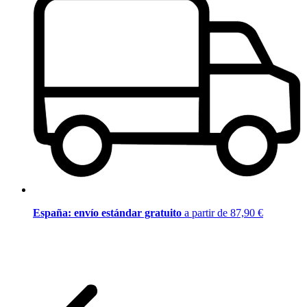
España: envío estándar gratuito
a partir de 87,90 €