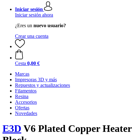
Iniciar sesión
Iniciar sesión ahora
¿Eres un
nuevo usuario?
Crear una cuenta
Cesta
0,00 €
Marcas
Impresoras 3D y más
Repuestos y actualizaciones
Filamentos
Resina
Accesorios
Ofertas
Novedades
E3D
V6 Plated Copper Heater