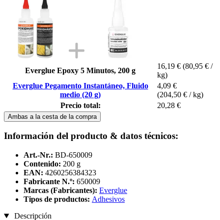
16,19 €
(80,95 € /
Everglue Epoxy 5 Minutos, 200 g
kg)
Everglue Pegamento Instantáneo, Fluido
4,09 €
medio (20 g)
(204,50 € / kg)
Precio total:
20,28 €
Ambas a la cesta de la compra
Información del producto & datos técnicos:
Art.-Nr.:
BD-650009
Contenido:
200 g
EAN:
4260256384323
Fabricante N.º:
650009
Marcas (Fabricantes):
Everglue
Tipos de productos:
Adhesivos
Descripción