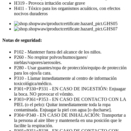
H319 - Provoca irritación ocular grave
H411 - Tóxico para los organismos acuáticos, con efectos
nocivos duraderos
Notas de seguridad:
P102 - Mantener fuera del alcance de los niños.
P260 - No respirar polvos/humos/gases/
nieblas/vapores/aerosoles.
P280 - Usar guantes/ropa de protección/equipo de protección
para los ojos/la cara.
P310 - Llamar inmediatamente al centro de información
toxicológica/médico.
P301+P330+P331 - EN CASO DE INGESTIÓN: Enjuagar
la boca. NO provocar el vómito.
P303+P361+P353 - EN CASO DE CONTACTO CON LA
PIEL (o el pelo): Quitar inmediatamente toda la ropa
contaminada. Enjuagar la piel con agua [o ducharse].
P304+P340 - EN CASO DE INHALACIÓN: Transportar a
la persona al aire libre y mantenerla en una posición que le
facilite la respiración.
P305+P351+P338 - EN CASO DE CONTACTO CON