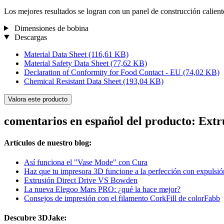
Los mejores resultados se logran con un panel de construcción calie
Dimensiones de bobina
Descargas
Material Data Sheet
(116,61 KB)
Material Safety Data Sheet
(77,62 KB)
Declaration of Conformity for Food Contact - EU
(74,02 KB)
Chemical Resistant Data Sheet
(193,04 KB)
Valora este producto
comentarios en español del producto: Ex
Artículos de nuestro blog:
Así funciona el "Vase Mode" con Cura
Haz que tu impresora 3D funcione a la perfección con expulsión
Extrusión Direct Drive VS Bowden
La nueva Elegoo Mars PRO: ¿qué la hace mejor?
Consejos de impresión con el filamento CorkFill de colorFabb
Descubre 3DJake: