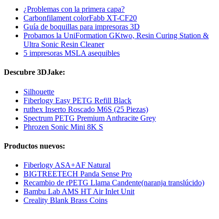
¿Problemas con la primera capa?
Carbonfilament colorFabb XT-CF20
Guía de boquillas para impresoras 3D
Probamos la UniFormation GKtwo, Resin Curing Station &
Ultra Sonic Resin Cleaner
5 impresoras MSLA asequibles
Descubre 3DJake:
Silhouette
Fiberlogy Easy PETG Refill Black
ruthex Inserto Roscado M6S (25 Piezas)
Spectrum PETG Premium Anthracite Grey
Phrozen Sonic Mini 8K S
Productos nuevos:
Fiberlogy ASA+AF Natural
BIGTREETECH Panda Sense Pro
Recambio de rPETG Llama Candente(naranja translúcido)
Bambu Lab AMS HT Air Inlet Unit
Creality Blank Brass Coins