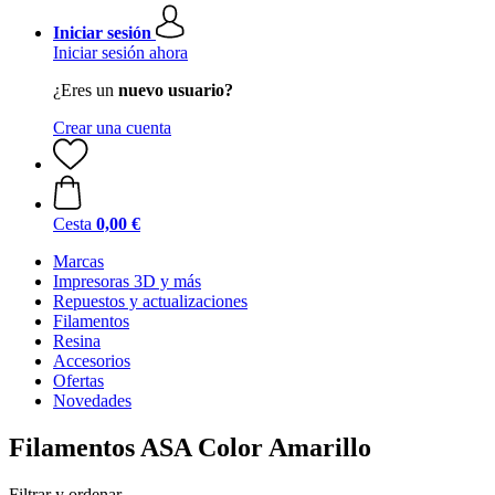
Iniciar sesión
Iniciar sesión ahora
¿Eres un
nuevo usuario?
Crear una cuenta
Cesta
0,00 €
Marcas
Impresoras 3D y más
Repuestos y actualizaciones
Filamentos
Resina
Accesorios
Ofertas
Novedades
Filamentos ASA Color Amarillo
Filtrar y ordenar