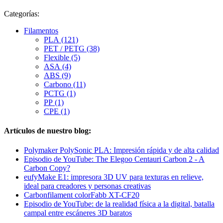
Categorías:
Filamentos
PLA (121)
PET / PETG (38)
Flexible (5)
ASA (4)
ABS (9)
Carbono (11)
PCTG (1)
PP (1)
CPE (1)
Artículos de nuestro blog:
Polymaker PolySonic PLA: Impresión rápida y de alta calidad
Episodio de YouTube: The Elegoo Centauri Carbon 2 - A
Carbon Copy?
eufyMake E1: impresora 3D UV para texturas en relieve,
ideal para creadores y personas creativas
Carbonfilament colorFabb XT-CF20
Episodio de YouTube: de la realidad física a la digital, batalla
campal entre escáneres 3D baratos