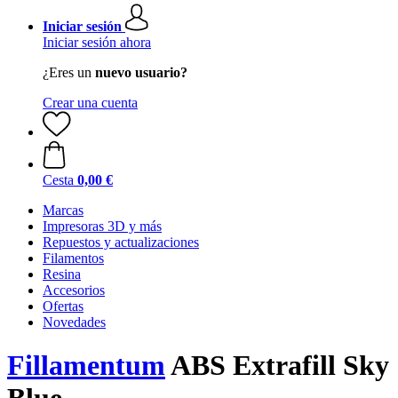
Iniciar sesión
Iniciar sesión ahora
¿Eres un
nuevo usuario?
Crear una cuenta
Cesta
0,00 €
Marcas
Impresoras 3D y más
Repuestos y actualizaciones
Filamentos
Resina
Accesorios
Ofertas
Novedades
Fillamentum
ABS Extrafill Sky