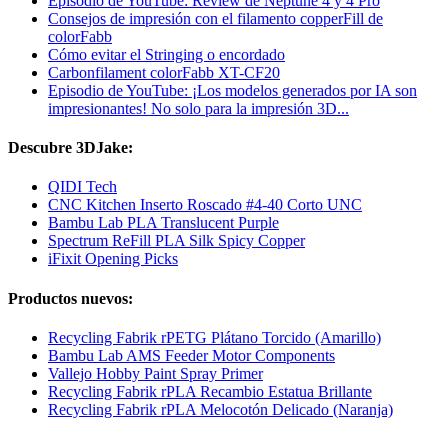
Episodio de YouTube: Review de Neptune 4 y 4 Pro
Consejos de impresión con el filamento copperFill de
colorFabb
Cómo evitar el Stringing o encordado
Carbonfilament colorFabb XT-CF20
Episodio de YouTube: ¡Los modelos generados por IA son
impresionantes! No solo para la impresión 3D...
Descubre 3DJake:
QIDI Tech
CNC Kitchen Inserto Roscado #4-40 Corto UNC
Bambu Lab PLA Translucent Purple
Spectrum ReFill PLA Silk Spicy Copper
iFixit Opening Picks
Productos nuevos:
Recycling Fabrik rPETG Plátano Torcido (Amarillo)
Bambu Lab AMS Feeder Motor Components
Vallejo Hobby Paint Spray Primer
Recycling Fabrik rPLA Recambio Estatua Brillante
Recycling Fabrik rPLA Melocotón Delicado (Naranja)