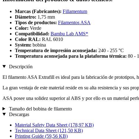
Marcas (Fabricantes):
Fillamentum
Diámetro:
1,75 mm
Tipos de productos:
Filamentos ASA
Color:
Verde
Compatibilidad:
Bambu Lab AMS*
Color RAL:
RAL 6010
System:
bobina
Temperatura de impresión aconsejada:
240 - 255 °C
Temperatura aconsejada para la plataforma térmica:
80 - 
Descripción
El filamento ASA Extrafill es ideal para la fabricación de prototipos,
La gran ventaja de este material reside en su alta resistencia y sus pr
ASA posee una solidez superior al ABS y por ello es un material perfe
Tamaño del bobina de filamento
Descargas
Material Safety Data Sheet
(178,97 KB)
Technical Data Sheet
(121,50 KB)
Printing Guide
(59,56 KB)