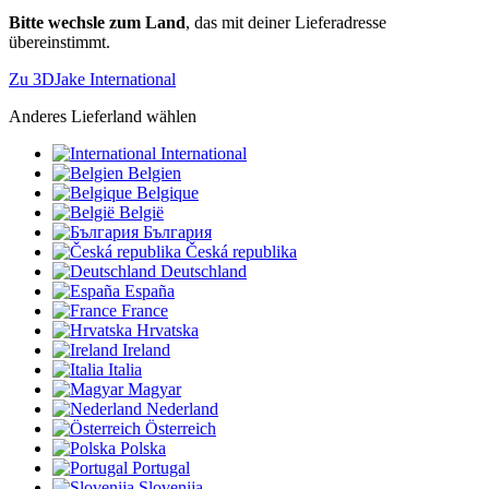
Bitte wechsle zum Land
, das mit deiner Lieferadresse
übereinstimmt.
Zu 3DJake International
Anderes Lieferland wählen
International
Belgien
Belgique
België
България
Česká republika
Deutschland
España
France
Hrvatska
Ireland
Italia
Magyar
Nederland
Österreich
Polska
Portugal
Slovenija