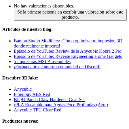
No hay valoraciones disponibles.
Sé la primera persona en escribir una valoración sobre este
producto.
Artículos de nuestro blog:
Bambu Studio Modifiers: ¡Cómo optimizar tu impresión 3D
donde realmente importa!
Episodio de YouTube: Review de la Anycubic Kobra 2 Pro
Episodio de YouTube: Reverse Engineering Home Gadgets
5 impresoras MSLA asequibles
¡Forma parte de nuestra comunidad de Discord!
Descubre 3DJake:
Anycubic
Fiberlogy ABS Red
BIQU Panda Claw Hardened Gear Set
rPLA Recambio para Aguas Poco Profundas (Azul)
Anycubic TPU Clear Red
Productos nuevos: