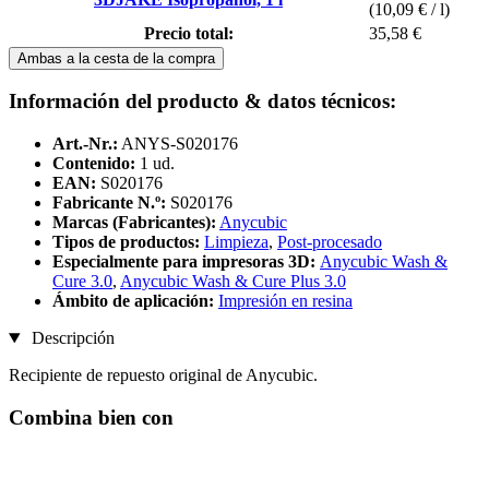
(10,09 € / l)
Precio total:
35,58 €
Ambas a la cesta de la compra
Información del producto & datos técnicos:
Art.-Nr.:
ANYS-S020176
Contenido:
1 ud.
EAN:
S020176
Fabricante N.º:
S020176
Marcas (Fabricantes):
Anycubic
Tipos de productos:
Limpieza
,
Post-procesado
Especialmente para impresoras 3D:
Anycubic Wash &
Cure 3.0
,
Anycubic Wash & Cure Plus 3.0
Ámbito de aplicación:
Impresión en resina
Descripción
Recipiente de repuesto original de Anycubic.
Combina bien con