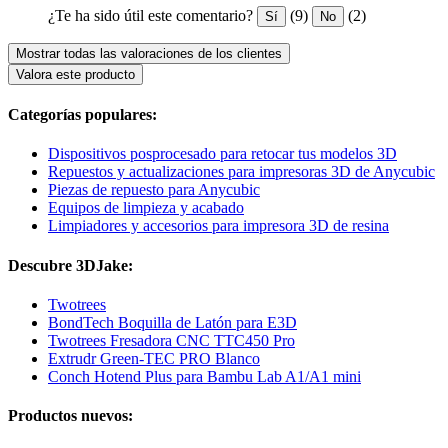
¿Te ha sido útil este comentario?
(9)
(2)
Sí
No
Mostrar todas las valoraciones de los clientes
Valora este producto
Categorías populares:
Dispositivos posprocesado para retocar tus modelos 3D
Repuestos y actualizaciones para impresoras 3D de Anycubic
Piezas de repuesto para Anycubic
Equipos de limpieza y acabado
Limpiadores y accesorios para impresora 3D de resina
Descubre 3DJake:
Twotrees
BondTech Boquilla de Latón para E3D
Twotrees Fresadora CNC TTC450 Pro
Extrudr Green-TEC PRO Blanco
Conch Hotend Plus para Bambu Lab A1/A1 mini
Productos nuevos: