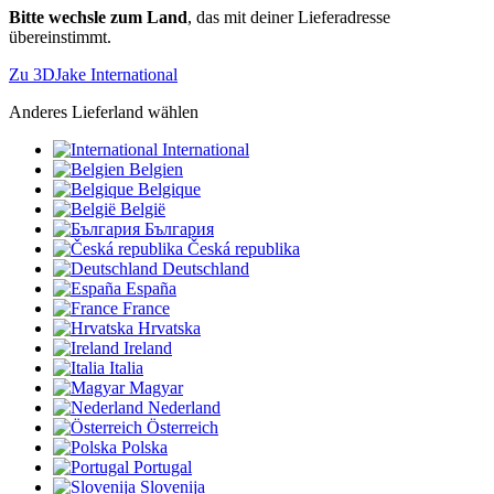
Bitte wechsle zum Land
, das mit deiner Lieferadresse
übereinstimmt.
Zu 3DJake International
Anderes Lieferland wählen
International
Belgien
Belgique
België
България
Česká republika
Deutschland
España
France
Hrvatska
Ireland
Italia
Magyar
Nederland
Österreich
Polska
Portugal
Slovenija