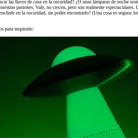
car las llaves de casa en la oscuridad? ¿O unas lámparas de noche soste
 nuestras pasiones. Vale, no crecen, pero son realmente espectaculares.
hufe en la oscuridad, sin poder encontrarlo? (Una cosa es segura: los 
s para inspirarte: