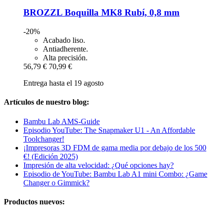
BROZZL
Boquilla MK8 Rubí, 0,8 mm
-20%
Acabado liso.
Antiadherente.
Alta precisión.
56,79 €
70,99 €
Entrega hasta el 19 agosto
Artículos de nuestro blog:
Bambu Lab AMS-Guide
Episodio YouTube: The Snapmaker U1 - An Affordable
Toolchanger!
¡Impresoras 3D FDM de gama media por debajo de los 500
€! (Edición 2025)
Impresión de alta velocidad: ¿Qué opciones hay?
Episodio de YouTube: Bambu Lab A1 mini Combo: ¿Game
Changer o Gimmick?
Productos nuevos: