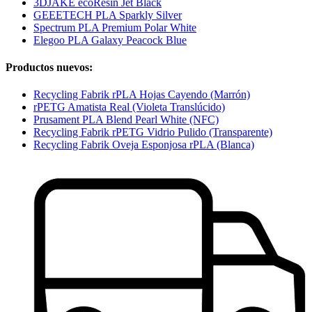
3DJAKE ecoResin Jet Black
GEEETECH PLA Sparkly Silver
Spectrum PLA Premium Polar White
Elegoo PLA Galaxy Peacock Blue
Productos nuevos:
Recycling Fabrik rPLA Hojas Cayendo (Marrón)
rPETG Amatista Real (Violeta Translúcido)
Prusament PLA Blend Pearl White (NFC)
Recycling Fabrik rPETG Vidrio Pulido (Transparente)
Recycling Fabrik Oveja Esponjosa rPLA (Blanca)