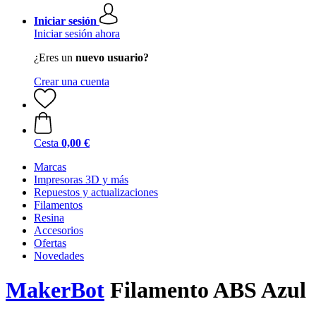
Iniciar sesión
Iniciar sesión ahora
¿Eres un
nuevo usuario?
Crear una cuenta
Cesta
0,00 €
Marcas
Impresoras 3D y más
Repuestos y actualizaciones
Filamentos
Resina
Accesorios
Ofertas
Novedades
MakerBot
Filamento ABS Azul