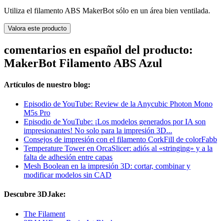
Utiliza el filamento ABS MakerBot sólo en un área bien ventilada.
Valora este producto
comentarios en español del producto:
MakerBot Filamento ABS Azul
Artículos de nuestro blog:
Episodio de YouTube: Review de la Anycubic Photon Mono
M5s Pro
Episodio de YouTube: ¡Los modelos generados por IA son
impresionantes! No solo para la impresión 3D...
Consejos de impresión con el filamento CorkFill de colorFabb
Temperature Tower en OrcaSlicer: adiós al «stringing» y a la
falta de adhesión entre capas
Mesh Boolean en la impresión 3D: cortar, combinar y
modificar modelos sin CAD
Descubre 3DJake:
The Filament