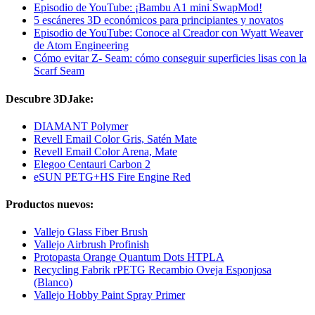
Episodio de YouTube: ¡Bambu A1 mini SwapMod!
5 escáneres 3D económicos para principiantes y novatos
Episodio de YouTube: Conoce al Creador con Wyatt Weaver
de Atom Engineering
Cómo evitar Z- Seam: cómo conseguir superficies lisas con la
Scarf Seam
Descubre 3DJake:
DIAMANT Polymer
Revell Email Color Gris, Satén Mate
Revell Email Color Arena, Mate
Elegoo Centauri Carbon 2
eSUN PETG+HS Fire Engine Red
Productos nuevos:
Vallejo Glass Fiber Brush
Vallejo Airbrush Profinish
Protopasta Orange Quantum Dots HTPLA
Recycling Fabrik rPETG Recambio Oveja Esponjosa
(Blanco)
Vallejo Hobby Paint Spray Primer