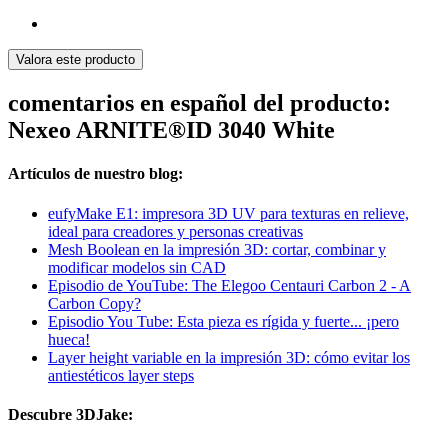
Valora este producto
comentarios en español del producto:
Nexeo ARNITE®ID 3040 White
Artículos de nuestro blog:
eufyMake E1: impresora 3D UV para texturas en relieve,
ideal para creadores y personas creativas
Mesh Boolean en la impresión 3D: cortar, combinar y
modificar modelos sin CAD
Episodio de YouTube: The Elegoo Centauri Carbon 2 - A
Carbon Copy?
Episodio You Tube: Esta pieza es rígida y fuerte... ¡pero
hueca!
Layer height variable en la impresión 3D: cómo evitar los
antiestéticos layer steps
Descubre 3DJake: