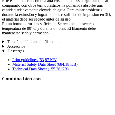
Este es un material con una alta cristalinidad. Esto significa que al
compararlo con otros termoplásticos, la poliamida absorbe una
cantidad relativamente elevada de agua. Para evitar problemas
durante la extrusión y lograr buenos resultados de impresión en 3D,
el material debe ser secado antes de su uso.
En un horno normal es suficiente. Se recomienda secarlo a
temperatura de 80º C y durante 6 horas. El filamento debe
mantenerse seco y hermético.
Tamaño del bobina de filamento
Accesorios
Descargas
Print guidelines
(53,87 KB)
Material Safety Data Sheet
(684,18 KB)
Technical Data Sheet
(155,26 KB)
Combina bien con