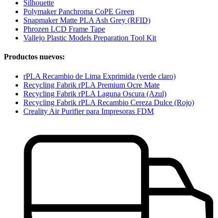
Silhouette
Polymaker Panchroma CoPE Green
Snapmaker Matte PLA Ash Grey (RFID)
Phrozen LCD Frame Tape
Vallejo Plastic Models Preparation Tool Kit
Productos nuevos:
rPLA Recambio de Lima Exprimida (verde claro)
Recycling Fabrik rPLA Premium Ocre Mate
Recycling Fabrik rPLA Laguna Oscura (Azul)
Recycling Fabrik rPLA Recambio Cereza Dulce (Rojo)
Creality Air Purifier para Impresoras FDM