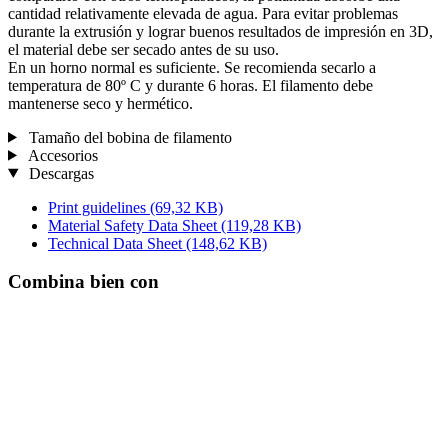
cantidad relativamente elevada de agua. Para evitar problemas
durante la extrusión y lograr buenos resultados de impresión en 3D,
el material debe ser secado antes de su uso.
En un horno normal es suficiente. Se recomienda secarlo a
temperatura de 80º C y durante 6 horas. El filamento debe
mantenerse seco y hermético.
Tamaño del bobina de filamento
Accesorios
Descargas
Print guidelines
(69,32 KB)
Material Safety Data Sheet
(119,28 KB)
Technical Data Sheet
(148,62 KB)
Combina bien con