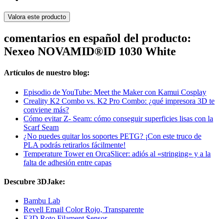
Valora este producto
comentarios en español del producto:
Nexeo NOVAMID®ID 1030 White
Artículos de nuestro blog:
Episodio de YouTube: Meet the Maker con Kamui Cosplay
Creality K2 Combo vs. K2 Pro Combo: ¿qué impresora 3D te
conviene más?
Cómo evitar Z- Seam: cómo conseguir superficies lisas con la
Scarf Seam
¿No puedes quitar los soportes PETG? ¡Con este truco de
PLA podrás retirarlos fácilmente!
Temperature Tower en OrcaSlicer: adiós al «stringing» y a la
falta de adhesión entre capas
Descubre 3DJake:
Bambu Lab
Revell Email Color Rojo, Transparente
E3D Roto Filament Sensor