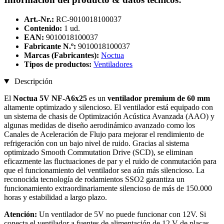
Art.-Nr.:
RC-9010018100037
Contenido:
1 ud.
EAN:
9010018100037
Fabricante N.º:
9010018100037
Marcas (Fabricantes):
Noctua
Tipos de productos:
Ventiladores
Descripción
El
Noctua 5V NF-A6x25
es un
ventilador premium de 60 mm
altamente optimizado y silencioso. El ventilador está equipado con
un sistema de chasis de Optimización Acústica Avanzada (AAO) y
algunas medidas de diseño aerodinámico avanzado como los
Canales de Aceleración de Flujo para mejorar el rendimiento de
refrigeración con un bajo nivel de ruido. Gracias al sistema
optimizado Smooth Commutation Drive (SCD), se eliminan
eficazmente las fluctuaciones de par y el ruido de conmutación para
que el funcionamiento del ventilador sea aún más silencioso. La
reconocida tecnología de rodamientos SSO2 garantiza un
funcionamiento extraordinariamente silencioso de más de 150.000
horas y estabilidad a largo plazo.
Atención:
Un ventilador de 5V no puede funcionar con 12V. Si
conecta el ventilador a fuentes de alimentación de 12 V de placas