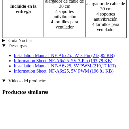
alargador de cable de
alargador de cable de
Incluido en la
30 cm
30 cm
entrega
4 soportes
4 soportes
antivibración
antivibración
4 tornillos para
4 tornillos para
ventilador
ventilador
Guía Noctua
Descargas
Installation Manual_NF-A6x25, 5V 3-Pin
(218,85 KB)
Information Sheet_NF-A6x25, 5V 3-Pin
(193,78 KB)
Installation Manual_NF-A6x25, 5V PWM
(219,17 KB)
Information Sheet_NF-A6x25, 5V PWM
(196,81 KB)
Vídeos del producto:
Productos similares