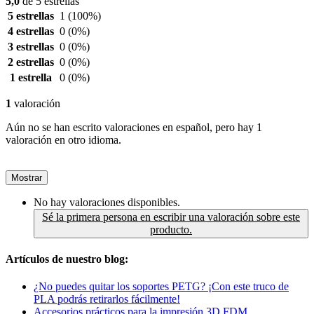
5,0
de 5 estrellas
5 estrellas
1
(100%)
4 estrellas
0
(0%)
3 estrellas
0
(0%)
2 estrellas
0
(0%)
1 estrella
0
(0%)
1
valoración
Aún no se han escrito valoraciones en español, pero hay 1
valoración en otro idioma.
Mostrar
No hay valoraciones disponibles.
Sé la primera persona en escribir una valoración sobre este
producto.
Artículos de nuestro blog:
¿No puedes quitar los soportes PETG? ¡Con este truco de
PLA podrás retirarlos fácilmente!
Accesorios prácticos para la impresión 3D FDM