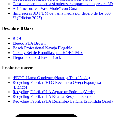
Cosas a tener en cuenta si quieres comprar una impresora 3D
Así funciona el "Vase Mode" con Cura
¡Impresoras 3D FDM de gama media por debajo de los 500
€! (Edición 2025)
Descubre 3DJake:
BIQU
Elegoo PLA Brown
Bosch Professional Navaja Plegable
Creality Set de Boquillas para K1/K1 Max
Elegoo Standard Resin Black
Productos nuevos:
rPETG Llama Candente (Naranja Translúcido)
Recycling Fabrik rPETG Recambio Oveja Esponjosa
(Blanco)
Recycling Fabrik rPLA Aguacate Podrido (Verde)
Recycling Fabrik rPLA Estatua Resplandeciente
Recycling Fabrik rPLA Recambio Laguna Escondida (Azul)