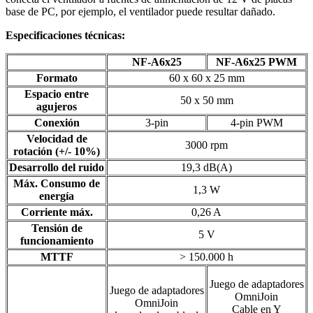
base de PC, por ejemplo, el ventilador puede resultar dañado.
Especificaciones técnicas:
NF-A6x25
NF-A6x25 PWM
Formato
60 x 60 x 25 mm
Espacio entre
50 x 50 mm
agujeros
Conexión
3-pin
4-pin PWM
Velocidad de
3000 rpm
rotación (+/- 10%)
Desarrollo del ruido
19,3 dB(A)
Máx. Consumo de
1,3 W
energía
Corriente máx.
0,26 A
Tensión de
5 V
funcionamiento
MTTF
> 150.000 h
Juego de adaptadores
Juego de adaptadores
OmniJoin
OmniJoin
Cable en Y