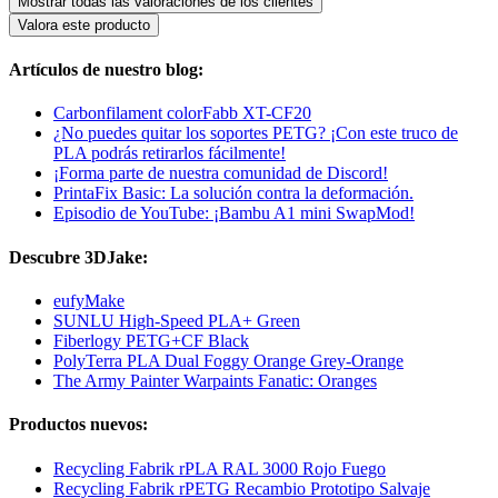
Mostrar todas las valoraciones de los clientes
Valora este producto
Artículos de nuestro blog:
Carbonfilament colorFabb XT-CF20
¿No puedes quitar los soportes PETG? ¡Con este truco de
PLA podrás retirarlos fácilmente!
¡Forma parte de nuestra comunidad de Discord!
PrintaFix Basic: La solución contra la deformación.
Episodio de YouTube: ¡Bambu A1 mini SwapMod!
Descubre 3DJake:
eufyMake
SUNLU High-Speed PLA+ Green
Fiberlogy PETG+CF Black
PolyTerra PLA Dual Foggy Orange Grey-Orange
The Army Painter Warpaints Fanatic: Oranges
Productos nuevos:
Recycling Fabrik rPLA RAL 3000 Rojo Fuego
Recycling Fabrik rPETG Recambio Prototipo Salvaje