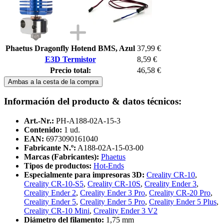
Phaetus Dragonfly Hotend BMS, Azul
37,99 €
E3D Termistor
8,59 €
Precio total:
46,58 €
Ambas a la cesta de la compra
Información del producto & datos técnicos:
Art.-Nr.:
PH-A188-02A-15-3
Contenido:
1 ud.
EAN:
6973090161040
Fabricante N.º:
A188-02A-15-03-00
Marcas (Fabricantes):
Phaetus
Tipos de productos:
Hot-Ends
Especialmente para impresoras 3D:
Creality CR-10
,
Creality CR-10-S5
,
Creality CR-10S
,
Creality Ender 3
,
Creality Ender 2
,
Creality Ender 3 Pro
,
Creality CR-20 Pro
,
Creality Ender 5
,
Creality Ender 5 Pro
,
Creality Ender 5 Plus
,
Creality CR-10 Mini
,
Creality Ender 3 V2
Diámetro del filamento:
1,75 mm