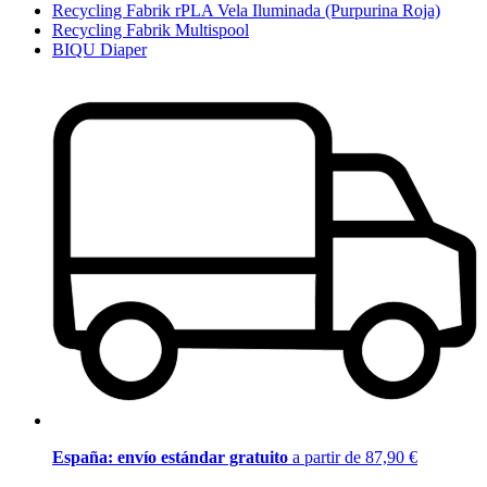
Recycling Fabrik rPLA Vela Iluminada (Purpurina Roja)
Recycling Fabrik Multispool
BIQU Diaper
España: envío estándar gratuito
a partir de 87,90 €