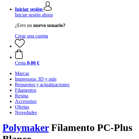
Iniciar sesión
Iniciar sesión ahora
¿Eres un
nuevo usuario?
Crear una cuenta
Cesta
0,00 €
Marcas
Impresoras 3D y más
Repuestos y actualizaciones
Filamentos
Resina
Accesorios
Ofertas
Novedades
Polymaker
Filamento PC-Plus