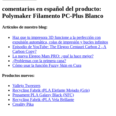
comentarios en español del producto:
Polymaker Filamento PC-Plus Blanco
Artículos de nuestro blog:
Haz que tu impresora 3D funcione a la perfección con
expulsión automática, colas de impresión y bucles infinitos
Episodio de YouTube: The Elegoo Centauri Carbon 2 - A
Carbon Copy?
La nueva Elegoo Mars PRO: ¿qué la hace mejor?
¿Problemas con la primera capa?
Cómo usar la función Fuzzy Skin en Cura
Productos nuevos:
Vallejo Tweezers
Recycling Fabrik rPLA Elefante Mojado (Gris)
Prusament PLA Galaxy Black (NFC)
Recycling Fabrik rPLA Vela Brillante
Creality Pika