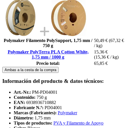
Polymaker Filamento PolySupport, 1,75 mm /
50,49 €
(67,32 €
750 g
/ kg)
Polymaker PolyTerra PLA Cotton White,
15,36 €
1,75 mm / 1000 g
(15,36 € / kg)
Precio total:
65,85 €
Ambas a la cesta de la compra
Información del producto & datos técnicos:
Art.-Nr.:
PM-PD04001
Contenido:
750 g
EAN:
6938936710882
Fabricante N.º:
PD04001
Marcas (Fabricantes):
Polymaker
Diámetro:
1,75 mm
Tipos de productos:
PVA y Filamento de Apoyo