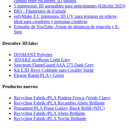
campal entre escáneres 3D baratos
5 impresoras 3D asequibles para principiantes (Edición 2025)
BIO - Filamentos de Extrudr
eufyMake E1: impresora 3D UV para texturas en relieve,
ideal para creadores y personas creativas
Episodio de YouTube: Ajuste de distancia de rotación y E-
Step
Descubre 3DJake:
DIAMANT Polymer
3DJAKE ecoResin Light Grey
Spectrum FlameGuard ASA 275 Dark Grey
Kit E3D Revo Coldside para Creality Sprite
Elegoo Rapid PLA+ Green
Productos nuevos:
Recycling Fabrik rPLA Pradera Fresca (Verde Claro)
Recycling Fabrik rPLA Recambio Abeto Brillante
Prusament PLA Prusa Galaxy Black Refill (NFC)
Recycling Fabrik rPLA Abeto Brillante
Recycling Fabrik rPLA Noche Brillante