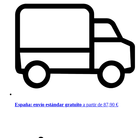
España: envío estándar gratuito
a partir de 87,90 €