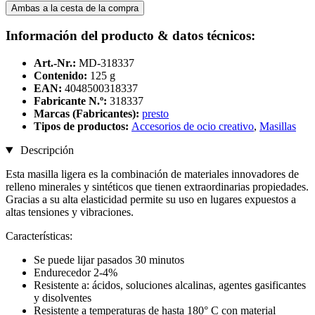
Ambas a la cesta de la compra
Información del producto & datos técnicos:
Art.-Nr.:
MD-318337
Contenido:
125 g
EAN:
4048500318337
Fabricante N.º:
318337
Marcas (Fabricantes):
presto
Tipos de productos:
Accesorios de ocio creativo
,
Masillas
Descripción
Esta masilla ligera es la combinación de materiales innovadores de
relleno minerales y sintéticos que tienen extraordinarias propiedades.
Gracias a su alta elasticidad permite su uso en lugares expuestos a
altas tensiones y vibraciones.
Características:
Se puede lijar pasados 30 minutos
Endurecedor 2-4%
Resistente a: ácidos, soluciones alcalinas, agentes gasificantes
y disolventes
Resistente a temperaturas de hasta 180° C con material