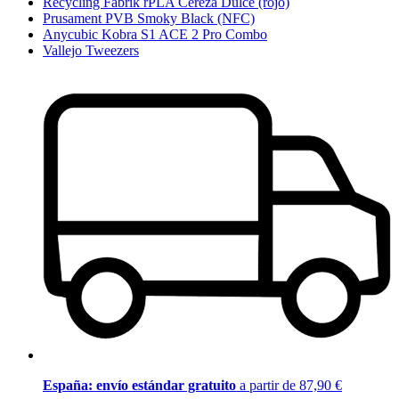
Recycling Fabrik rPLA Cereza Dulce (rojo)
Prusament PVB Smoky Black (NFC)
Anycubic Kobra S1 ACE 2 Pro Combo
Vallejo Tweezers
España: envío estándar gratuito
a partir de 87,90 €