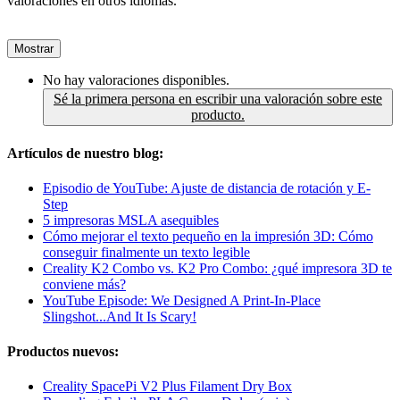
valoraciones en otros idiomas.
Mostrar
No hay valoraciones disponibles.
Sé la primera persona en escribir una valoración sobre este
producto.
Artículos de nuestro blog:
Episodio de YouTube: Ajuste de distancia de rotación y E-
Step
5 impresoras MSLA asequibles
Cómo mejorar el texto pequeño en la impresión 3D: Cómo
conseguir finalmente un texto legible
Creality K2 Combo vs. K2 Pro Combo: ¿qué impresora 3D te
conviene más?
YouTube Episode: We Designed A Print-In-Place
Slingshot...And It Is Scary!
Productos nuevos:
Creality SpacePi V2 Plus Filament Dry Box