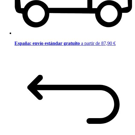
España: envío estándar gratuito
a partir de 87,90 €