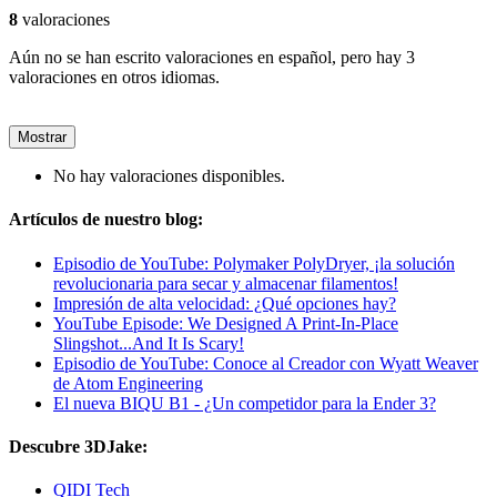
8
valoraciones
Aún no se han escrito valoraciones en español, pero hay 3
valoraciones en otros idiomas.
Mostrar
No hay valoraciones disponibles.
Artículos de nuestro blog:
Episodio de YouTube: Polymaker PolyDryer, ¡la solución
revolucionaria para secar y almacenar filamentos!
Impresión de alta velocidad: ¿Qué opciones hay?
YouTube Episode: We Designed A Print-In-Place
Slingshot...And It Is Scary!
Episodio de YouTube: Conoce al Creador con Wyatt Weaver
de Atom Engineering
El nueva BIQU B1 - ¿Un competidor para la Ender 3?
Descubre 3DJake:
QIDI Tech