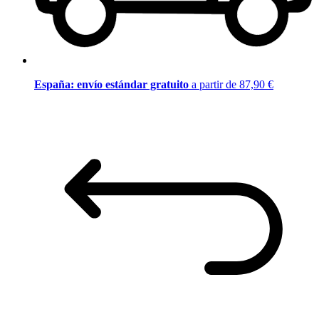
España: envío estándar gratuito
a partir de 87,90 €