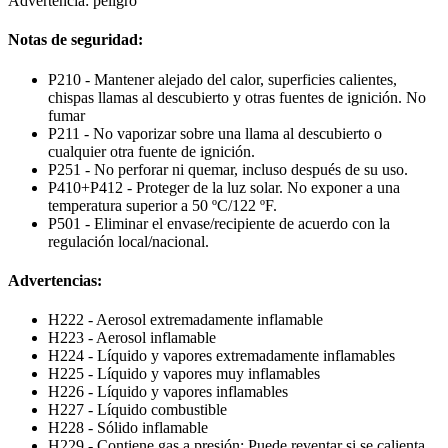
Advertencia: peligro
Notas de seguridad:
P210 - Mantener alejado del calor, superficies calientes,
chispas llamas al descubierto y otras fuentes de ignición. No
fumar
P211 - No vaporizar sobre una llama al descubierto o
cualquier otra fuente de ignición.
P251 - No perforar ni quemar, incluso después de su uso.
P410+P412 - Proteger de la luz solar. No exponer a una
temperatura superior a 50 ºC/122 ºF.
P501 - Eliminar el envase/recipiente de acuerdo con la
regulación local/nacional.
Advertencias:
H222 - Aerosol extremadamente inflamable
H223 - Aerosol inflamable
H224 - Líquido y vapores extremadamente inflamables
H225 - Líquido y vapores muy inflamables
H226 - Líquido y vapores inflamables
H227 - Líquido combustible
H228 - Sólido inflamable
H229 - Contiene gas a presión: Puede reventar si se calienta