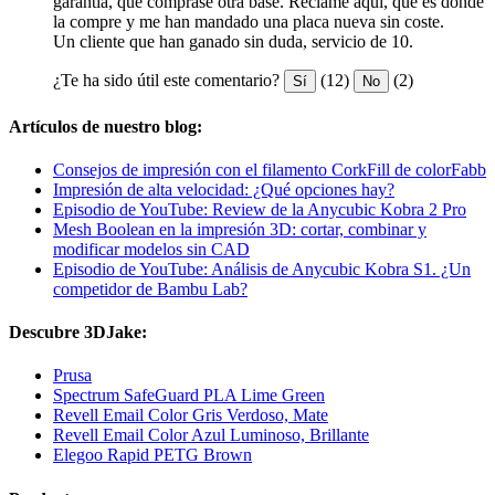
garantía, que comprase otra base. Reclamé aquí, que es donde
la compre y me han mandado una placa nueva sin coste.
Un cliente que han ganado sin duda, servicio de 10.
¿Te ha sido útil este comentario?
(12)
(2)
Sí
No
Artículos de nuestro blog:
Consejos de impresión con el filamento CorkFill de colorFabb
Impresión de alta velocidad: ¿Qué opciones hay?
Episodio de YouTube: Review de la Anycubic Kobra 2 Pro
Mesh Boolean en la impresión 3D: cortar, combinar y
modificar modelos sin CAD
Episodio de YouTube: Análisis de Anycubic Kobra S1. ¿Un
competidor de Bambu Lab?
Descubre 3DJake:
Prusa
Spectrum SafeGuard PLA Lime Green
Revell Email Color Gris Verdoso, Mate
Revell Email Color Azul Luminoso, Brillante
Elegoo Rapid PETG Brown