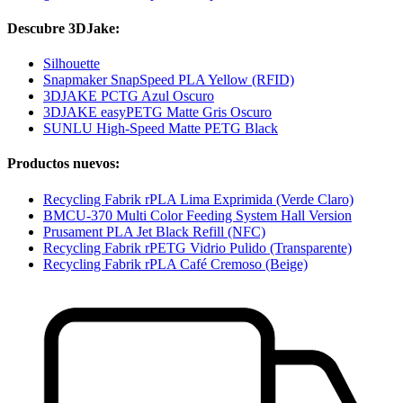
Descubre 3DJake:
Silhouette
Snapmaker SnapSpeed PLA Yellow (RFID)
3DJAKE PCTG Azul Oscuro
3DJAKE easyPETG Matte Gris Oscuro
SUNLU High-Speed Matte PETG Black
Productos nuevos:
Recycling Fabrik rPLA Lima Exprimida (Verde Claro)
BMCU-370 Multi Color Feeding System Hall Version
Prusament PLA Jet Black Refill (NFC)
Recycling Fabrik rPETG Vidrio Pulido (Transparente)
Recycling Fabrik rPLA Café Cremoso (Beige)