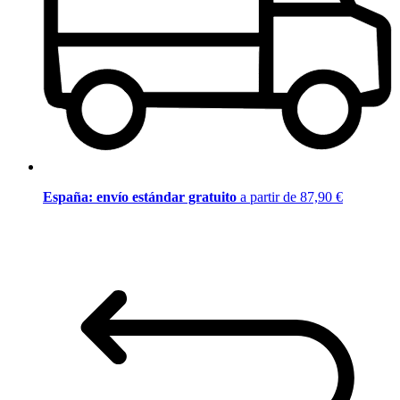
España: envío estándar gratuito
a partir de 87,90 €