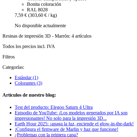
Bonita coloración
RAL 8028
7,59 €
(303,60 € / kg)
No disponible actualmente
Resinas de impresión 3D - Marrón: 4 artículos
Todos los precios incl. IVA
Filtros
Categorías:
Estándar
(1)
Colorantes
(3)
Artículos de nuestro blog:
Test del producto: Elegoo Saturn 4 Ultra
Episodio de YouTube: ¡Los modelos generados por IA son
impresionantes! No solo para la impresión 3D...
Earth Hour 2025: ¡apaga la luz, enciende el glow-in-the-dark!
¡Configura el firmware de Marlin y haz que funcione!
¿Problemas con la primera capa?