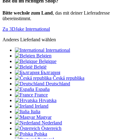
Bist du im richtigen Shop?
Bitte wechsle zum Land
, das mit deiner Lieferadresse
übereinstimmt.
Zu 3DJake International
Anderes Lieferland wählen
International
Belgien
Belgique
België
България
Česká republika
Deutschland
España
France
Hrvatska
Ireland
Italia
Magyar
Nederland
Österreich
Polska