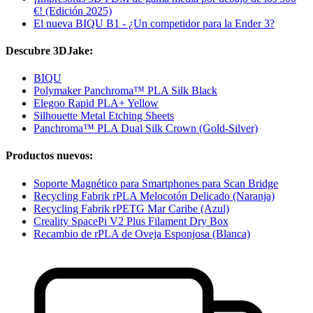
€! (Edición 2025)
El nueva BIQU B1 - ¿Un competidor para la Ender 3?
Descubre 3DJake:
BIQU
Polymaker Panchroma™ PLA Silk Black
Elegoo Rapid PLA+ Yellow
Silhouette Metal Etching Sheets
Panchroma™ PLA Dual Silk Crown (Gold-Silver)
Productos nuevos:
Soporte Magnético para Smartphones para Scan Bridge
Recycling Fabrik rPLA Melocotón Delicado (Naranja)
Recycling Fabrik rPETG Mar Caribe (Azul)
Creality SpacePi V2 Plus Filament Dry Box
Recambio de rPLA de Oveja Esponjosa (Blanca)