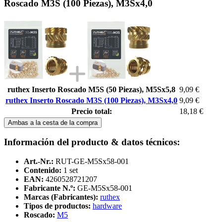
Roscado M3S (100 Piezas), M3Sx4,0
ruthex Inserto Roscado M5S (50 Piezas), M5Sx5,8
9,09 €
ruthex Inserto Roscado M3S (100 Piezas), M3Sx4,0
9,09 €
Precio total:
18,18 €
Ambas a la cesta de la compra
Información del producto & datos técnicos:
Art.-Nr.:
RUT-GE-M5Sx58-001
Contenido:
1 set
EAN:
4260528721207
Fabricante N.º:
GE-M5Sx58-001
Marcas (Fabricantes):
ruthex
Tipos de productos:
hardware
Roscado:
M5