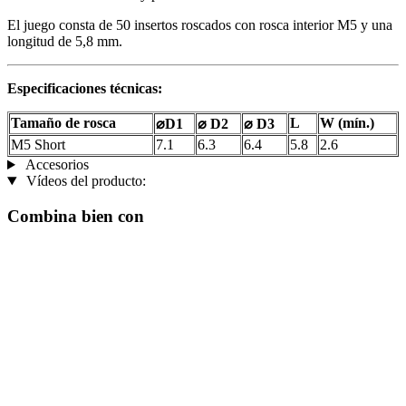
El juego consta de 50 insertos roscados con rosca interior M5 y una
longitud de 5,8 mm.
Especificaciones técnicas:
Tamaño de rosca
L
W (mín.)
⌀D1
⌀ D2
⌀ D3
M5 Short
7.1
6.3
6.4
5.8
2.6
Accesorios
Vídeos del producto:
Combina bien con