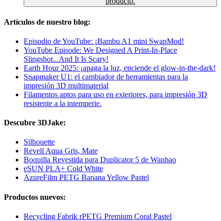
producto.
Artículos de nuestro blog:
Episodio de YouTube: ¡Bambu A1 mini SwapMod!
YouTube Episode: We Designed A Print-In-Place
Slingshot...And It Is Scary!
Earth Hour 2025: ¡apaga la luz, enciende el glow-in-the-dark!
Snapmaker U1: el cambiador de herramientas para la
impresión 3D multimaterial
Filamentos aptos para uso en exteriores, para impresión 3D
resistente a la intemperie.
Descubre 3DJake:
Silhouette
Revell Aqua Gris, Mate
Boquilla Revestida para Duplicator 5 de Wanhao
eSUN PLA+ Cold White
AzureFilm PETG Banana Yellow Pastel
Productos nuevos:
Recycling Fabrik rPETG Premium Coral Pastel