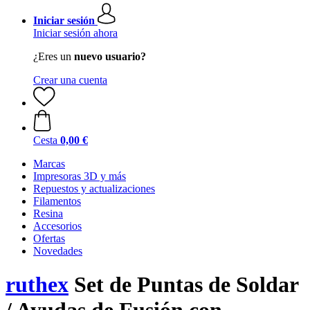
Iniciar sesión
Iniciar sesión ahora
¿Eres un
nuevo usuario?
Crear una cuenta
Cesta
0,00 €
Marcas
Impresoras 3D y más
Repuestos y actualizaciones
Filamentos
Resina
Accesorios
Ofertas
Novedades
ruthex
Set de Puntas de Soldar