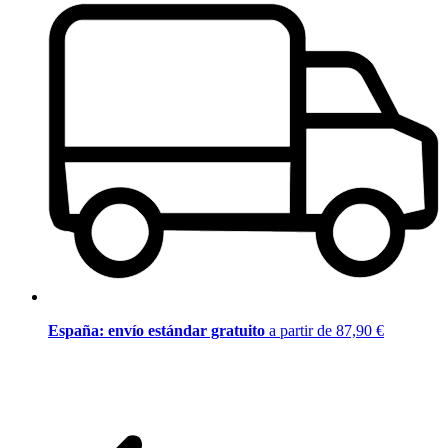
España: envío estándar gratuito
a partir de 87,90 €