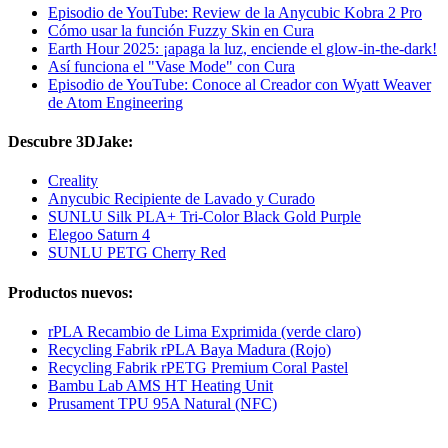
Episodio de YouTube: Review de la Anycubic Kobra 2 Pro
Cómo usar la función Fuzzy Skin en Cura
Earth Hour 2025: ¡apaga la luz, enciende el glow-in-the-dark!
Así funciona el "Vase Mode" con Cura
Episodio de YouTube: Conoce al Creador con Wyatt Weaver
de Atom Engineering
Descubre 3DJake:
Creality
Anycubic Recipiente de Lavado y Curado
SUNLU Silk PLA+ Tri-Color Black Gold Purple
Elegoo Saturn 4
SUNLU PETG Cherry Red
Productos nuevos:
rPLA Recambio de Lima Exprimida (verde claro)
Recycling Fabrik rPLA Baya Madura (Rojo)
Recycling Fabrik rPETG Premium Coral Pastel
Bambu Lab AMS HT Heating Unit
Prusament TPU 95A Natural (NFC)