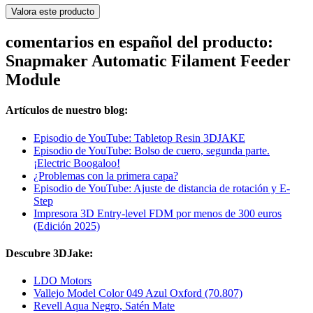
Valora este producto
comentarios en español del producto:
Snapmaker Automatic Filament Feeder
Module
Artículos de nuestro blog:
Episodio de YouTube: Tabletop Resin 3DJAKE
Episodio de YouTube: Bolso de cuero, segunda parte.
¡Electric Boogaloo!
¿Problemas con la primera capa?
Episodio de YouTube: Ajuste de distancia de rotación y E-
Step
Impresora 3D Entry-level FDM por menos de 300 euros
(Edición 2025)
Descubre 3DJake:
LDO Motors
Vallejo Model Color 049 Azul Oxford (70.807)
Revell Aqua Negro, Satén Mate