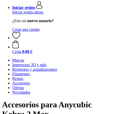
Iniciar sesión
Iniciar sesión ahora
¿Eres un
nuevo usuario?
Crear una cuenta
Cesta
0,00 €
Marcas
Impresoras 3D y más
Repuestos y actualizaciones
Filamentos
Resina
Accesorios
Ofertas
Novedades
Accesorios para Anycubic