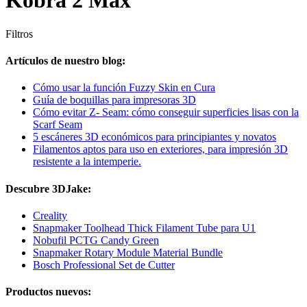
Kobra 2 Max
Filtros
Artículos de nuestro blog:
Cómo usar la función Fuzzy Skin en Cura
Guía de boquillas para impresoras 3D
Cómo evitar Z- Seam: cómo conseguir superficies lisas con la
Scarf Seam
5 escáneres 3D económicos para principiantes y novatos
Filamentos aptos para uso en exteriores, para impresión 3D
resistente a la intemperie.
Descubre 3DJake:
Creality
Snapmaker Toolhead Thick Filament Tube para U1
Nobufil PCTG Candy Green
Snapmaker Rotary Module Material Bundle
Bosch Professional Set de Cutter
Productos nuevos: